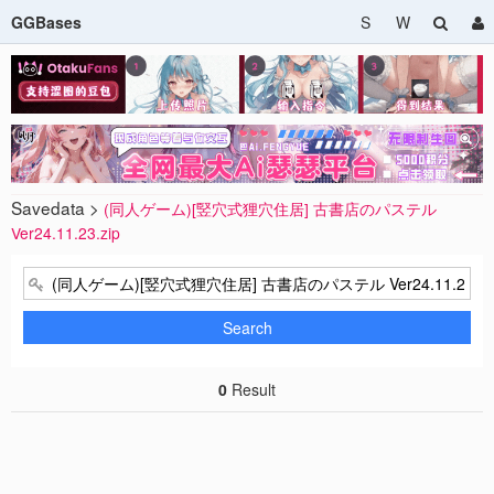
GGBases
S
W
Savedata >
(同人ゲーム)[竪穴式狸穴住居] 古書店のパステル
Ver24.11.23.zip
Search
0
Result