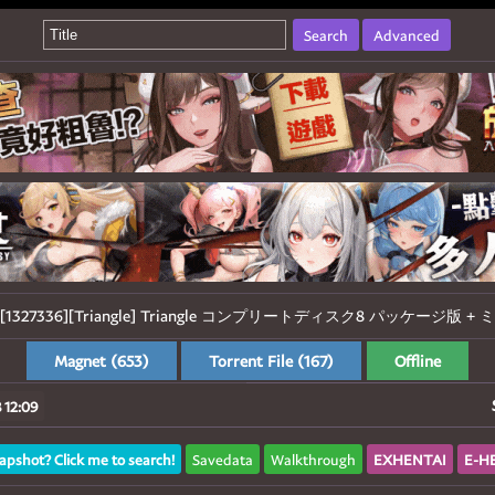
Search
Advanced
627][1327336][Triangle] Triangle コンプリートディスク8 パッケージ版 + ミ
Magnet (653)
Torrent File (167)
Offline
 12:09
apshot? Click me to search!
Savedata
Walkthrough
EXHENTAI
E-H