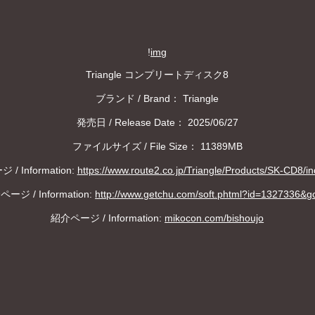
!
img
Triangle コンプリートディスク8
ブランド / Brand： Triangle
発売日 / Release Date： 2025/06/27
ファイルサイズ / File Size： 11389MB
/ Information:
https://www.route2.co.jp/Triangle/Products/SK-CD8/in
ージ / Information:
http://www.getchu.com/soft.phtml?id=1327336&g
紹介ページ / Information:
mikocon.com/bishoujo