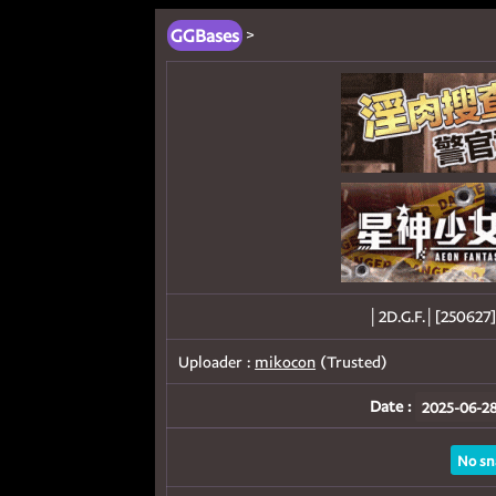
GGBases
>
│2D.G.F.│[250
Uploader :
mikocon
(Trusted)
Date :
2025-06-28
No sn