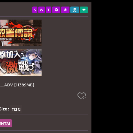
S
W
T
✪
☀
웃
❤
ニADV [11389MB]
Size :
11.1 G
ENTAI