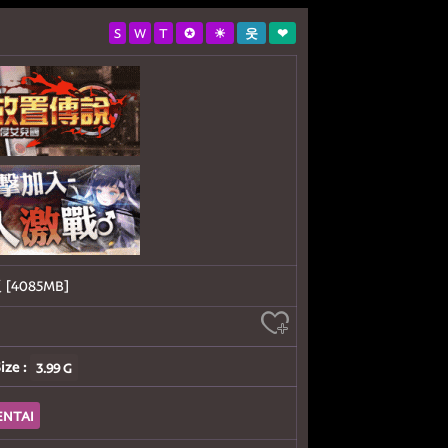
S
W
T
✪
☀
웃
❤
 [4085MB]
ize :
3.99 G
ENTAI