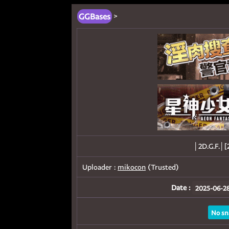
GGBases
>
│2D.G.F.
Uploader :
mikocon
(Trusted)
Date :
2025-06-28
No sn