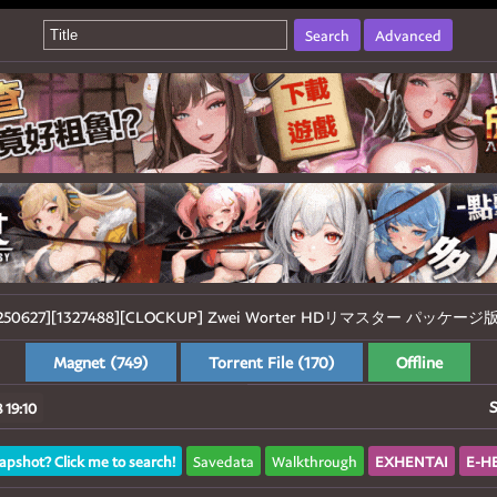
Search
Advanced
│[250627][1327488][CLOCKUP] Zwei Worter HDリマスター パッケージ版
Magnet (749)
Torrent File (170)
Offline
S
 19:10
apshot? Click me to search!
Savedata
Walkthrough
EXHENTAI
E-H