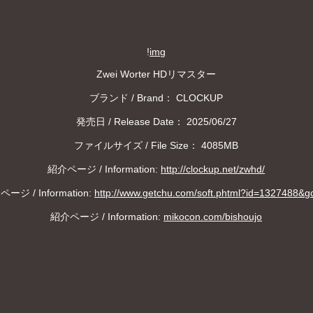
!
img
Zwei Worter HDリマスター
ブランド / Brand： CLOCKUP
発売日 / Release Date： 2025/06/27
ファイルサイズ / File Size： 4085MB
紹介ページ / Information:
http://clockup.net/zwhd/
ージ / Information:
http://www.getchu.com/soft.phtml?id=1327488&g
紹介ページ / Information:
mikocon.com/bishoujo