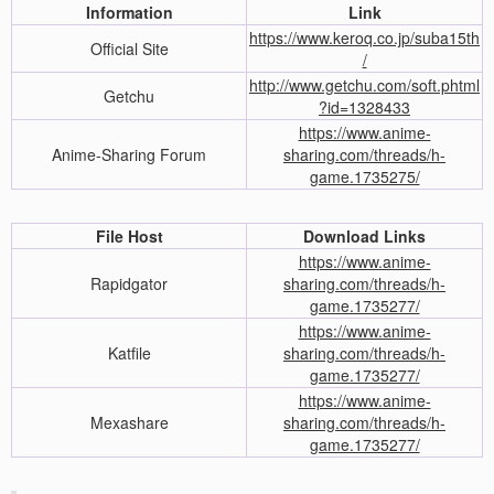
Information
Link
https://www.keroq.co.jp/suba15th
Official Site
/
http://www.getchu.com/soft.phtml
Getchu
?id=1328433
https://www.anime-
Anime-Sharing Forum
sharing.com/threads/h-
game.1735275/
File Host
Download Links
https://www.anime-
Rapidgator
sharing.com/threads/h-
game.1735277/
https://www.anime-
Katfile
sharing.com/threads/h-
game.1735277/
https://www.anime-
Mexashare
sharing.com/threads/h-
game.1735277/