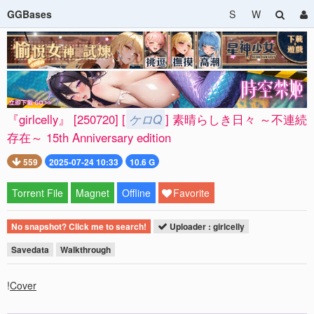
GGBases
S
W
『girlcelly』 [250720] [
ケロQ
] 素晴らしき日々 ～不連続
存在～ 15th Anniversary edition
559
2025-07-24 10:33
10.6 G
Torrent File
Magnet
Offline
Favorite
No snapshot? Click me to search!
Uploader : girlcelly
Savedata
Walkthrough
!
Cover