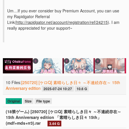
Um…If you ever consider buy Premium Account, you can use
my Rapidgator Referral
Link(
http://rapidgator.net/account/registration/ref/24215
). I am
really appreciated for your support~
10 Files:
[250720] [ケロQ] 素晴らしき日々 ～不連続存在～ 15th
Anniversary edition
2025-07-24 10:27
10.6 G
Original
Size
File type
(18禁ゲーム) [250720] [ケロQ] 素晴らしき日々 ～不連続存在～
15th Anniversary edition 「素晴らしき日々 15th」
(mdf+mds+rr3).rar
3.44 G