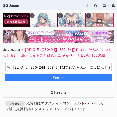
GGBases
S
W
Savedata >
│2D.G.F.│[260424][1359464][ぱこぱこそふと] にょに
んじま2 ― 島一つまるごとはめパコ孕ませ性活 DL版 [1586MB]
Search
2
Results
光翼戦姫エクスティアコンチェルト
2
- （パッケー
2026-08-07
ジ版（光翼戦姫エクスティアコンチェルト1＋
2
）） -