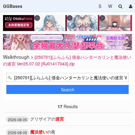
GGBases
S
W
Walkthrough >
[250701][ふらふら] 借金ハンターカリンと魔法使い
の迷宮 Ver25.07.02 [RJ01417043].zip
Search
17
Results
グリザイアの
迷宮
2026-08-05
魔法使い
の夜
2026-08-05